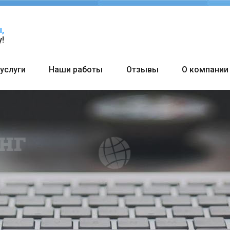
,
!
услуги
Наши работы
Отзывы
О компании
и постоянным кл
Единожды заказав у нас любую 
лучаете скидку на любой после