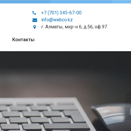
+7 (701) 345-67-00
info@webco.kz
г. Алматы, мкр-н 6, д.56, оф.97
Контакты
иентам
услугу,
дующий заказ!