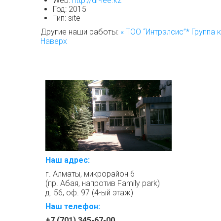
Web:
http://dr-lee.kz
Год:
2015
Тип:
site
Другие наши работы:
« ТОО “Интрэлсис”*
Группа 
Наверх
Наш адрес:
г. Алматы, микрорайон 6
(пр. Абая, напротив Family park)
д. 56, оф. 97 (4-ый этаж)
Наш телефон:
+7 (701) 345-67-00