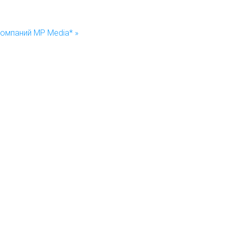
компаний MP Media* »