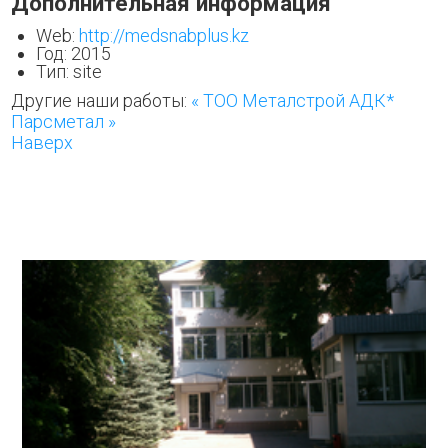
Дополнительная информация
Web:
http://medsnabplus.kz
Год:
2015
Тип:
site
Другие наши работы:
« ТОО Металстрой АДК*
Парсметал »
Наверх