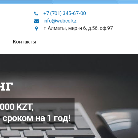
+7 (701) 345-67-00
info@webco.kz
г. Алматы, мкр-н 6, д.56, оф.97
Контакты
иентам
гу,
ий заказ!