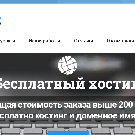
,
!
услуги
Наши работы
Отзывы
О компании
и постоянным кл
иножды заказав у нас любую услу
аете скидку на любой последующ